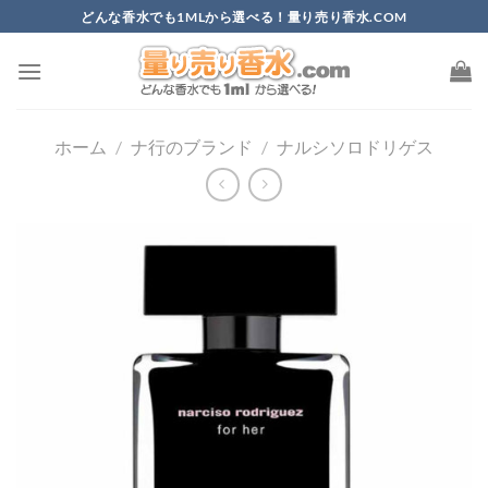
Skip
どんな香水でも1MLから選べる！量り売り香水.COM
to
content
ホーム
/
ナ行のブランド
/
ナルシソロドリゲス