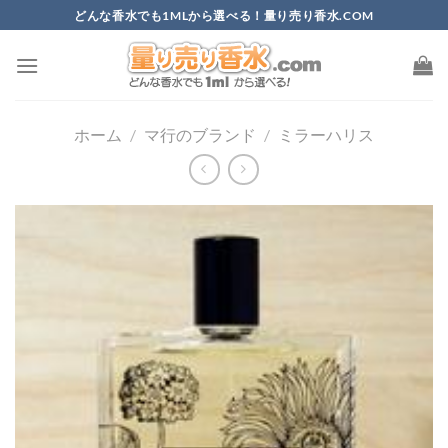
Skip
どんな香水でも1MLから選べる！量り売り香水.COM
to
content
ホーム
/
マ行のブランド
/
ミラーハリス