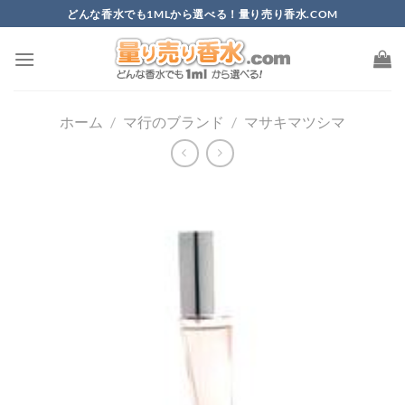
Skip
どんな香水でも1MLから選べる！量り売り香水.COM
to
content
ホーム
/
マ行のブランド
/
マサキマツシマ