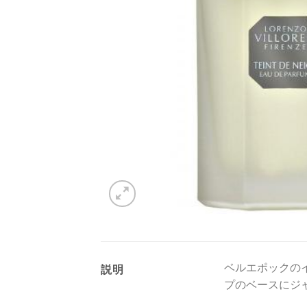
ベルエポックの
説明
プのベースにジ