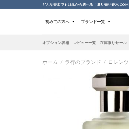
Skip
どんな香水でも1MLから選べる！量り売り香水.COM
to
content
初めての方へ
ブランド一覧
オプション容器
レビュー一覧
在庫限りセール
ホーム
/
ラ行のブランド
/
ロレンツ