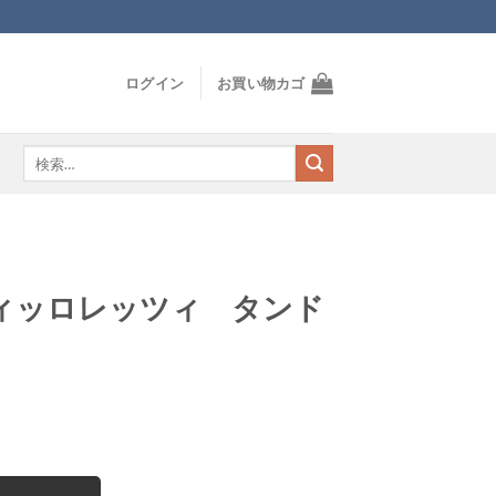
ログイン
お買い物カゴ
検
索
対
象:
ィッロレッツィ タンド