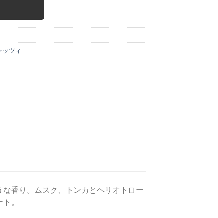
レッツィ
うな香り。ムスク、トンカとヘリオトロー
ート。