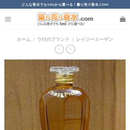
Skip
どんな香水でも1MLから選べる！量り売り香水.COM
to
content
ホーム
/
ラ行のブランド
/
レイジースーザン