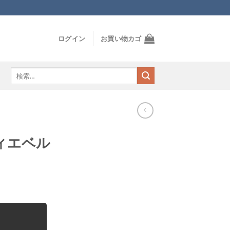
ログイン
お買い物カゴ
検
索
対
象:
ィエベル