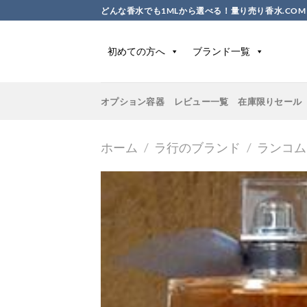
Skip
どんな香水でも1MLから選べる！量り売り香水.COM
to
content
初めての方へ
ブランド一覧
オプション容器
レビュー一覧
在庫限りセール
ホーム
/
ラ行のブランド
/
ランコム