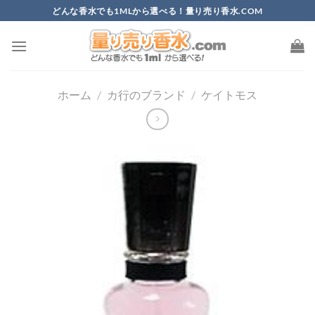
Skip
どんな香水でも1MLから選べる！量り売り香水.COM
to
content
ホーム
/
カ行のブランド
/
ケイトモス