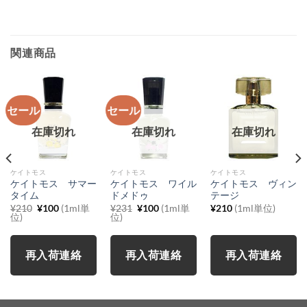
関連商品
セール
セール
在庫切れ
在庫切れ
在庫切れ
ケイトモス
ケイトモス
ケイトモス
ケイトモス サマー
ケイトモス ワイル
ケイトモス ヴィン
タイム
ドメドゥ
テージ
元
現
元
現
¥
210
¥
100
(1ml単
¥
231
¥
100
(1ml単
¥
210
(1ml単位)
の
在
の
在
位)
位)
価
の
価
の
格
価
格
価
は
格
は
格
¥210
は
¥231
は
再入荷連絡
再入荷連絡
再入荷連絡
で
¥100
で
¥100
し
で
し
で
た。
す。
た。
す。