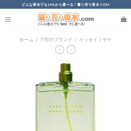
Skip
どんな香水でも1MLから選べる！量り売り香水.COM
to
content
ホーム
/
ア行のブランド
/
イッセイミヤケ