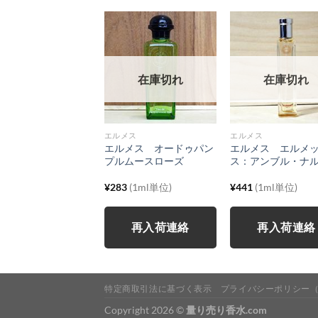
在庫切れ
在庫切れ
在庫切れ
メス
エルメス
エルメス
販売終了】エルメス
エルメス オードゥパン
エルメス エルメ
メッセンス：ブラ
プルムースローズ
ス：アンブル・ナ
ドゥ・レグリス
1
(1ml単位)
¥
283
(1ml単位)
¥
441
(1ml単位)
再入荷連絡
再入荷連絡
再入荷連絡
特定商取引法に基づく表示
プライバシーポリシー
Copyright 2026 ©
量り売り香水.com