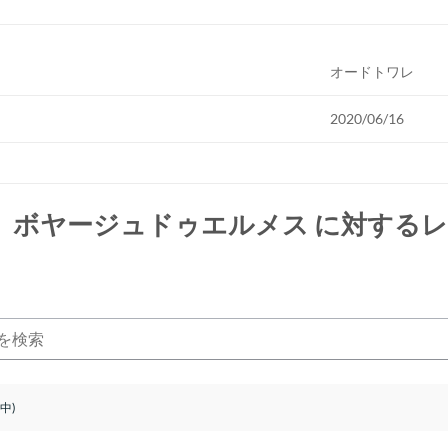
オードトワレ
2020/06/16
 ボヤージュドゥエルメス
に対するレ
件中)