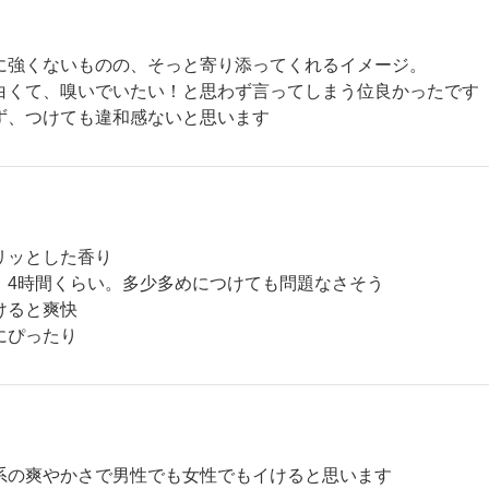
に強くないものの、そっと寄り添ってくれるイメージ。
白くて、嗅いでいたい！と思わず言ってしまう位良かったです
ず、つけても違和感ないと思います
リッとした香り
、4時間くらい。多少多めにつけても問題なさそう
けると爽快
にぴったり
系の爽やかさで男性でも女性でもイけると思います