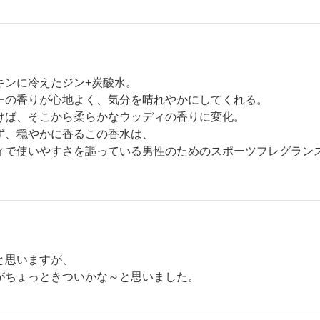
キンに冷えたジン+炭酸水。
ーの香りが心地よく、気分を晴れやかにしてくれる。
けば、そこから柔らかなウッディの香りに変化。
ず、穏やかに香るこの香水は、
ィで使いやすさを謳っている男性のためのスポーツフレグラン
と思いますが、
がちょっときついかな～と思いました。