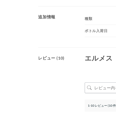
追加情報
種類
ボトル入荷日
エルメス
レビュー (10)
1-10 レビュー (10 