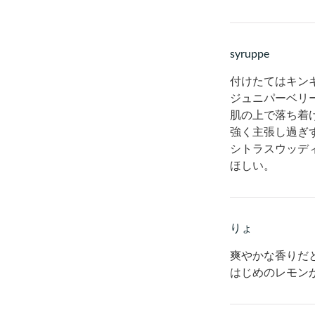
syruppe
付けたてはキン
ジュニパーベリ
肌の上で落ち着
強く主張し過ぎ
シトラスウッデ
ほしい。
りょ
爽やかな香りだ
はじめのレモン