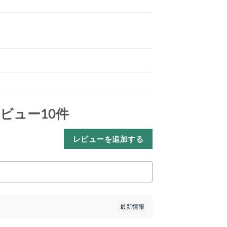
ビュー10件
レビューを追加する