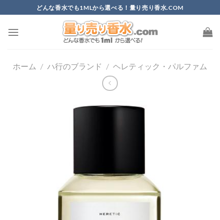
Skip
どんな香水でも1MLから選べる！量り売り香水.COM
to
content
ホーム
/
ハ行のブランド
/
ヘレティック・パルファム