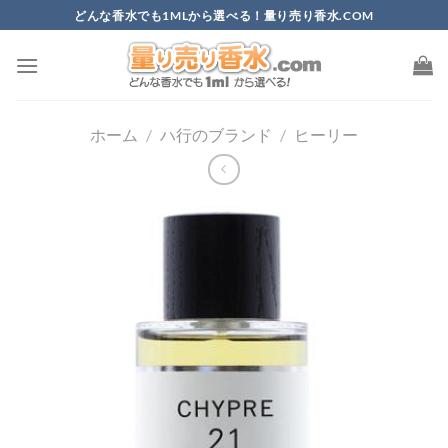
Skip
どんな香水でも1MLから選べる！量り売り香水.COM
to
content
ホーム
/
ハ行のブランド
/
ヒーリー