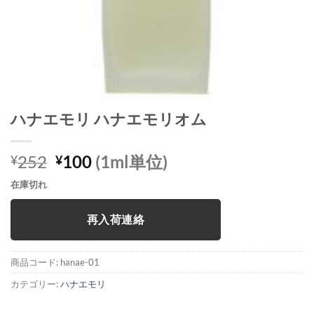
ハナエモリ ハナエモリオム
元
現
252
100
(1ml単位)
¥
¥
の
在
在庫切れ
価
の
格
価
再入荷連絡
は
格
¥252
は
で
¥100
商品コード:
hanae-01
し
で
カテゴリー:
ハナエモリ
た。
す。