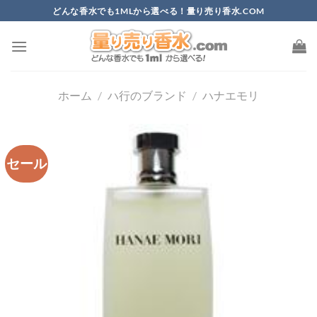
Skip
どんな香水でも1MLから選べる！量り売り香水.COM
to
content
ホーム
/
ハ行のブランド
/
ハナエモリ
セール