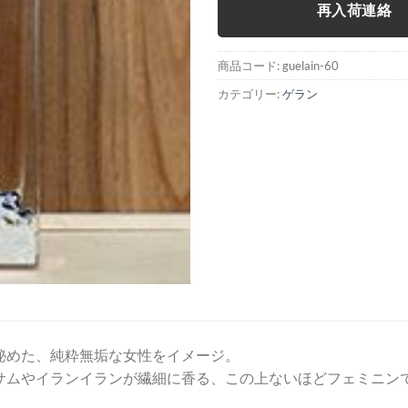
再入荷連絡
商品コード:
guelain-60
カテゴリー:
ゲラン
秘めた、純粋無垢な女性をイメージ。
サムやイランイランが繊細に香る、この上ないほどフェミニン