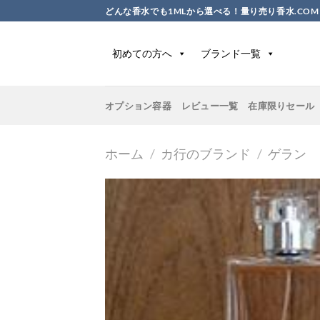
Skip
どんな香水でも1MLから選べる！量り売り香水.COM
to
content
初めての方へ
ブランド一覧
オプション容器
レビュー一覧
在庫限りセール
ホーム
/
カ行のブランド
/
ゲラン