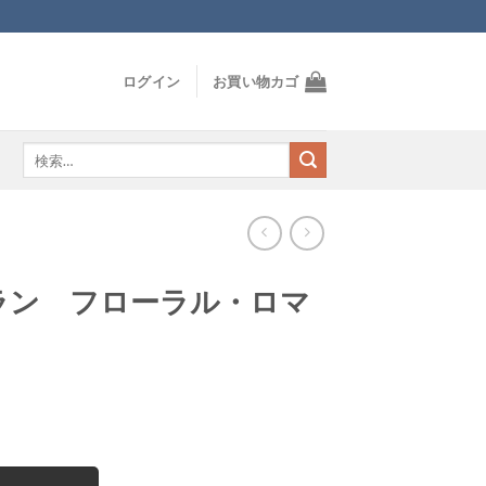
ログイン
お買い物カゴ
検
索
対
象:
ラン フローラル・ロマ