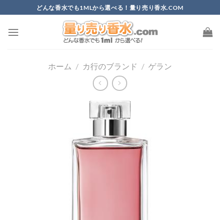
Skip
どんな香水でも1MLから選べる！量り売り香水.COM
to
content
ホーム
/
カ行のブランド
/
ゲラン