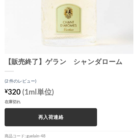
【販売終了】ゲラン シャンダローム
(
2
件のレビュー)
320
(1ml単位)
¥
在庫切れ
再入荷連絡
商品コード:
guelain-48