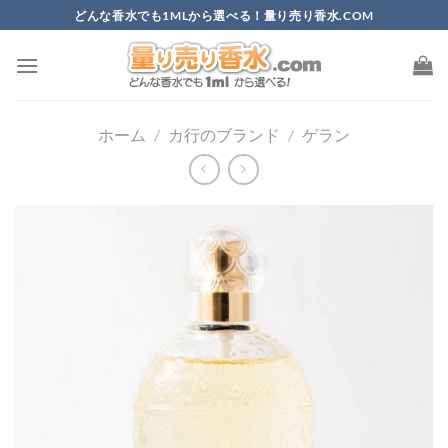
Skip
どんな香水でも1MLから選べる！量り売り香水.COM
to
content
ホーム
/
カ行のブランド
/
ゲラン