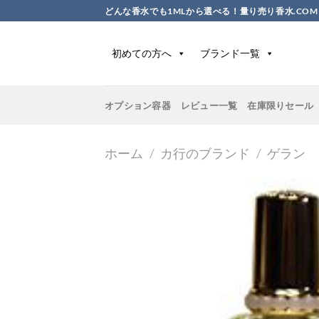
Skip
どんな香水でも1MLから選べる！量り売り香水.COM
to
content
初めての方へ
ブランド一覧
オプション容器
レビュー一覧
在庫限りセール
ホーム
/
カ行のブランド
/
ゲラン