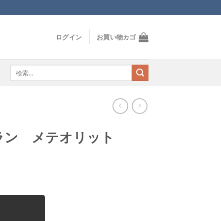
ログイン
お買い物カゴ
検
索
対
象:
ラン メテオリット