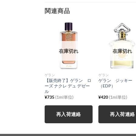
関連商品
在庫切れ
在庫切れ
在庫切れ
ン
ゲラン
ゲラン
売終了】ゲラン ダ
【販売終了】ゲラン ロ
ゲラン ジッキー
ー
ーズ ナクレ デュ デゼー
（EDP）
ル
0
(1ml単位)
¥
735
(1ml単位)
¥
420
(1ml単位)
再入荷連絡
再入荷連絡
再入荷連絡