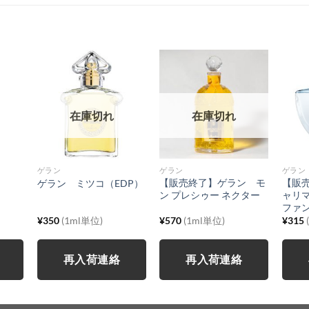
在庫切れ
在庫切れ
ゲラン
ゲラン
ゲラン
【販売終了】ゲラン モ
【販
ゲラン ミツコ（EDP）
ン プレシゥー ネクター
ャリ
ファ
¥
350
(1ml単位)
¥
570
(1ml単位)
¥
315
再入荷連絡
再入荷連絡