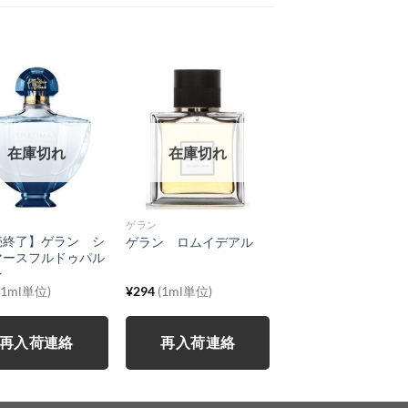
在庫切れ
在庫切れ
ゲラン
売終了】ゲラン シ
ゲラン ロムイデアル
マースフルドゥパル
ン
(1ml単位)
¥
294
(1ml単位)
再入荷連絡
再入荷連絡