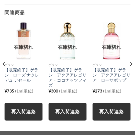
関連商品
在庫切れ
在庫切れ
在庫切れ
ゲラン
ゲラン
ゲラン
【販売終了】ゲラ
【販売終了】ゲラ
【販売終了】ゲラ
ン ローズ ナクレ
ン アクアアレゴリ
ン アクアアレゴリ
デュ デゼール
ア・ココナッツフィ
ア ローサポップ
ズ
¥
735
(1ml単位)
¥
300
(1ml単位)
¥
273
(1ml単位)
再入荷連絡
再入荷連絡
再入荷連絡