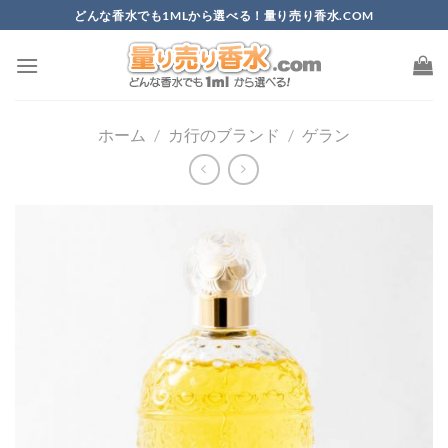
Skip
どんな香水でも1MLから選べる！量り売り香水.COM
to
content
ホーム
/
カ行のブランド
/
ゲラン