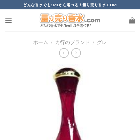
Skip
どんな香水でも1MLから選べる！量り売り香水.COM
to
content
ホーム
/
カ行のブランド
/
グレ