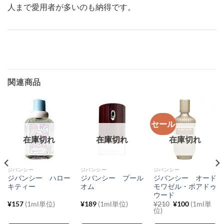
人まで愛用者が多いのも納得です。
関連商品
セール
在庫切れ
在庫切れ
在庫切れ
ジバンシー
ジバンシー
ジバンシー
ジバンシー ハロー
ジバンシー プール
ジバンシー オード
キティー
オム
モワゼル・ボアドゥ
ウード
元
現
¥
157
(1ml単位)
¥
189
(1ml単位)
¥
210
¥
100
(1ml単
の
在
位)
価
の
格
価