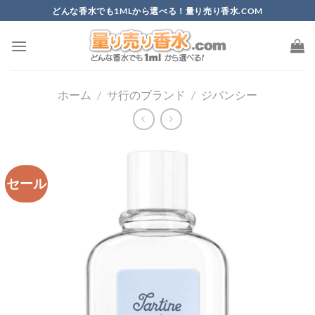
Skip
どんな香水でも1MLから選べる！量り売り香水.COM
to
content
ホーム
/
サ行のブランド
/
ジバンシー
セール