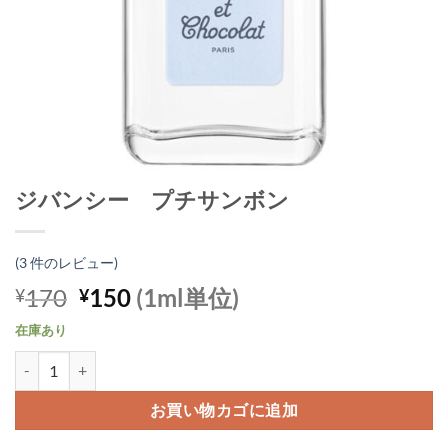
ジバンシー プチサンボン
(
3
件のレビュー)
元
現
170
150
(1ml単位)
¥
¥
の
在
在庫あり
価
の
ジバンシー プチサンボン個
格
価
は
格
お買い物カゴに追加
¥170
は
で
¥150