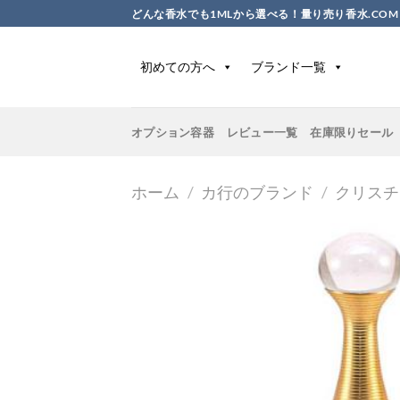
Skip
どんな香水でも1MLから選べる！量り売り香水.COM
to
content
初めての方へ
ブランド一覧
オプション容器
レビュー一覧
在庫限りセール
ホーム
/
カ行のブランド
/
クリスチ