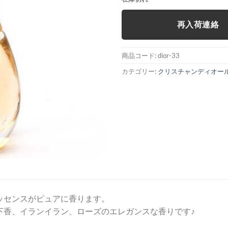
再入荷連絡
商品コード:
dior-33
カテゴリー:
クリスチャンディオー
ッセンスがピュアに香ります。
下香、イランイラン、ローズのエレガンスな香りです♪