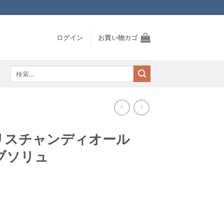
ログイン
お買い物カゴ
検
索
対
象:
リスチャンディオール
ブソリュ