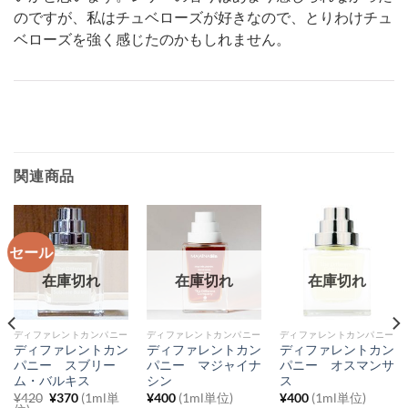
のですが、私はチュベローズが好きなので、とりわけチュ
ベローズを強く感じたのかもしれません。
関連商品
セール
在庫切れ
在庫切れ
在庫切れ
ディファレントカンパニー
ディファレントカンパニー
ディファレントカンパニー
ディファレントカン
ディファレントカン
ディファレントカン
パニー スブリー
パニー マジャイナ
パニー オスマンサ
ム・バルキス
シン
ス
元
現
¥
420
¥
370
(1ml単
¥
400
(1ml単位)
¥
400
(1ml単位)