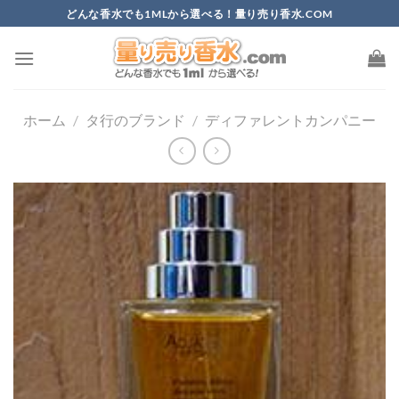
Skip
どんな香水でも1MLから選べる！量り売り香水.COM
to
content
ホーム
/
タ行のブランド
/
ディファレントカンパニー