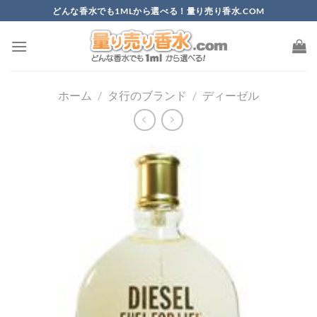
Skip
どんな香水でも1MLから選べる！量り売り香水.COM
to
content
ホーム
/
タ行のブランド
/
ディーゼル