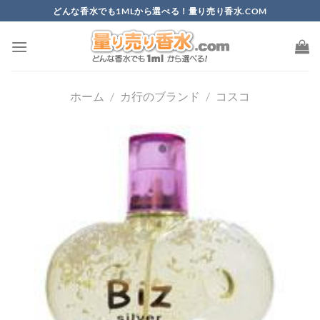
Skip
どんな香水でも1MLから選べる！量り売り香水.COM
to
content
ホーム
/
カ行のブランド
/
コスコ