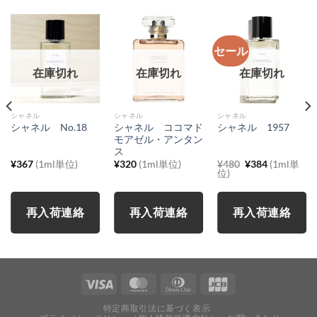
セール
在庫切れ
在庫切れ
在庫切れ
シャネル
シャネル
シャネル
シャネル ココマド
シャネル No.18
シャネル 1957
モアゼル・アンタン
ス
元
現
¥
367
(1ml単位)
¥
320
(1ml単位)
¥
480
¥
384
(1ml単
の
在
位)
価
の
格
価
は
格
¥480
は
再入荷連絡
再入荷連絡
再入荷連絡
で
¥384
し
で
た。
す。
特定商取引法に基づく表示