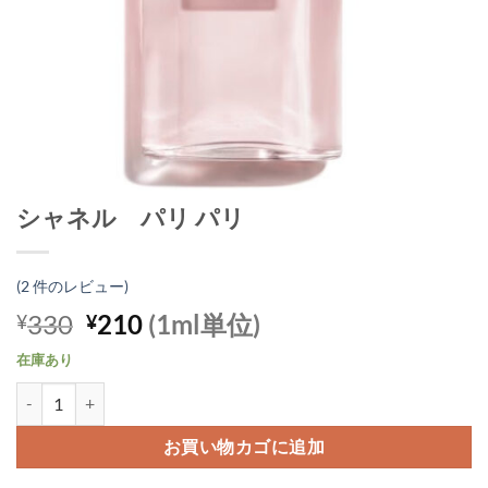
シャネル パリ パリ
(
2
件のレビュー)
元
現
330
210
(1ml単位)
¥
¥
の
在
在庫あり
価
の
シャネル パリ パリ個
格
価
は
格
お買い物カゴに追加
¥330
は
で
¥210