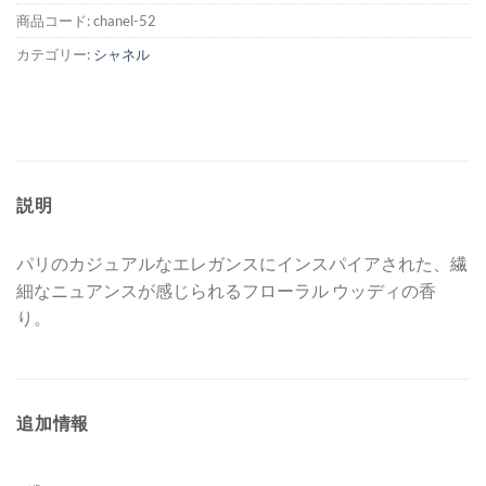
し
で
商品コード:
chanel-52
た。
す。
カテゴリー:
シャネル
説明
パリのカジュアルなエレガンスにインスパイアされた、繊
細なニュアンスが感じられるフローラル ウッディの香
り。
追加情報