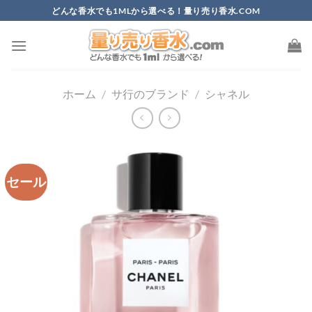
Skip
どんな香水でも1MLから選べる！量り売り香水.COM
to
content
ホーム
/
サ行のブランド
/
シャネル
セール