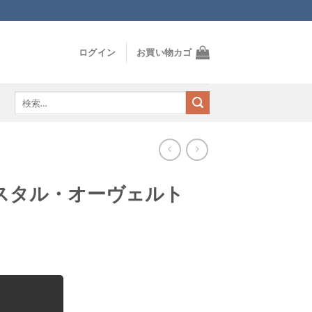
ログイン
お買い物カゴ
検
索
対
象:
スタル・オーヴェルト