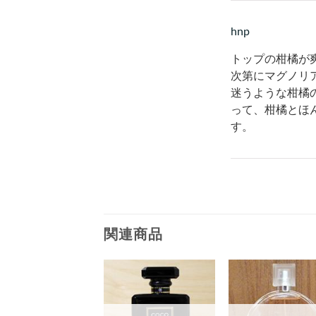
hnp
トップの柑橘が
次第にマグノリ
迷うような柑橘
って、柑橘とほ
す。
関連商品