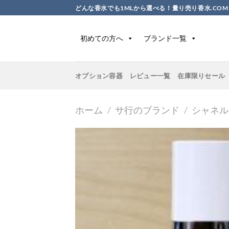
Skip
どんな香水でも1MLから選べる！量り売り香水.COM
to
content
初めての方へ
ブランド一覧
オプション容器
レビュー一覧
在庫限りセール
ホーム
/
サ行のブランド
/
シャネル