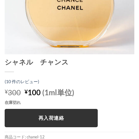
シャネル チャンス
(
10
件のレビュー)
元
現
300
100
(1ml単位)
¥
¥
の
在
在庫切れ
価
の
格
価
再入荷連絡
は
格
¥300
は
で
¥100
商品コード:
chanel-12