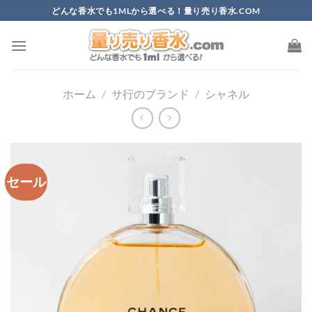
Skip
どんな香水でも1MLから選べる！量り売り香水.COM
to
content
ホーム
/
サ行のブランド
/
シャネル
セール