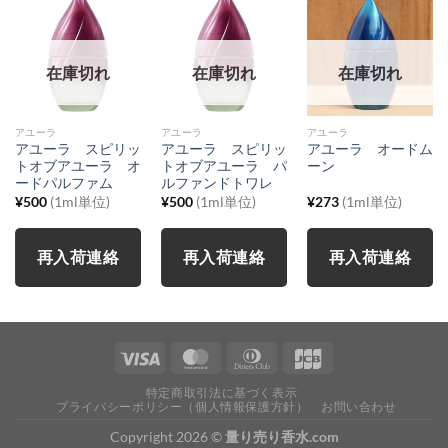
在庫切れ
在庫切れ
在庫切れ
アユーラ
アユーラ
アユーラ
アユーラ スピリッ
アユーラ スピリッ
アユーラ オードム
トオブアユーラ オ
トオブアユーラ パ
ーン
ードパルファム
ルファンドトワレ
¥
500
(1ml単位)
¥
500
(1ml単位)
¥
273
(1ml単位)
再入荷連絡
再入荷連絡
再入荷連絡
特定商取引法に基づく表示
プライバシーポリシー（個人情報保護方針）
お問い合わせ
Copyright 2026 ©
量り売り香水.com