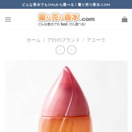
Skip
どんな香水でも1MLから選べる！量り売り香水.COM
to
content
ホーム
/
ア行のブランド
/
アユーラ