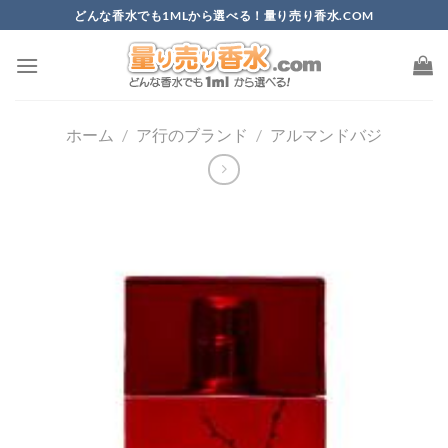
Skip
どんな香水でも1MLから選べる！量り売り香水.COM
to
content
ホーム
/
ア行のブランド
/
アルマンドバジ