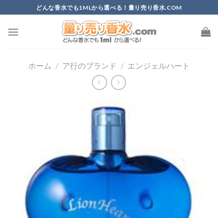
Skip
どんな香水でも1MLから選べる！量り売り香水.COM
to
content
ホーム
/
ア行のブランド
/
エンジェルハート