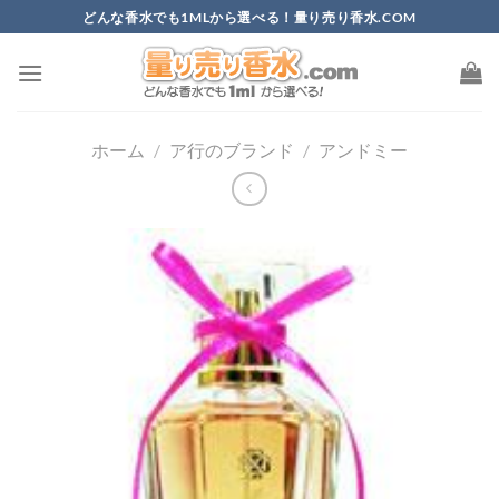
Skip
どんな香水でも1MLから選べる！量り売り香水.COM
to
content
ホーム
/
ア行のブランド
/
アンドミー