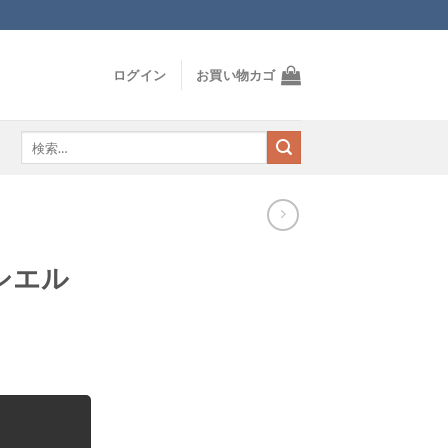
ログイン
お買い物カゴ
検
索
対
象:
シエル