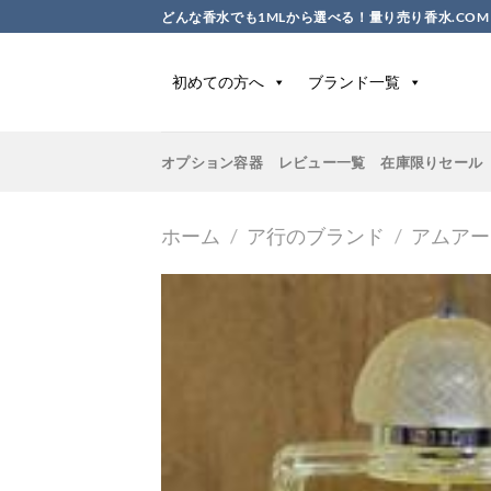
Skip
どんな香水でも1MLから選べる！量り売り香水.COM
to
content
初めての方へ
ブランド一覧
オプション容器
レビュー一覧
在庫限りセール
ホーム
/
ア行のブランド
/
アムアー