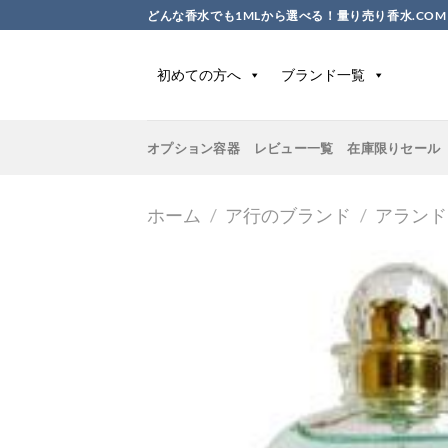
Skip
どんな香水でも1MLから選べる！量り売り香水.COM
to
content
初めての方へ
ブランド一覧
オプション容器
レビュー一覧
在庫限りセール
ホーム
/
ア行のブランド
/
アランド