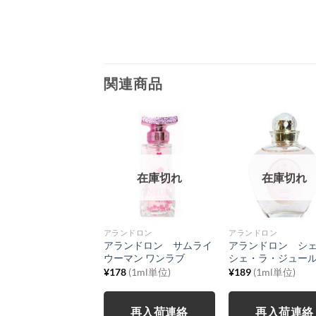
関連商品
在庫切れ
在庫切れ
在庫切れ
ンドロン
アランドロン
アランドロン
ンドロン サムライ
アランドロン サムライ
アランドロン シ
マン ピンクベリー
ウーマン ワンラブ
シェ・ラ・ジュー
8
(1ml単位)
¥
178
(1ml単位)
¥
189
(1ml単位)
再入荷連絡
再入荷連絡
再入荷連絡