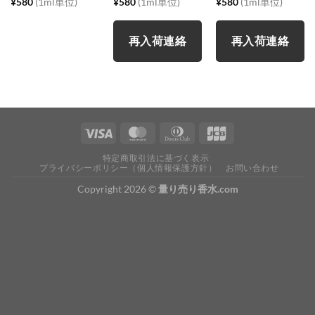
¥
580
(1ml単位)
¥
580
(1ml単位)
¥
580
(1ml単位)
再入荷連絡
再入荷連絡
特定商取引法に基づく表示
プライバシーポリシー（個人情報保護方針）
お問い合わせ
Copyright 2026 ©
量り売り香水.com