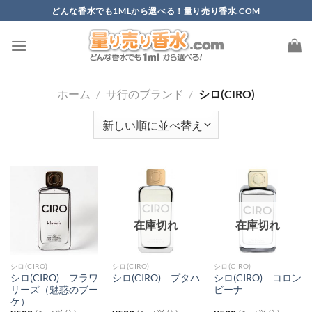
Skip
どんな香水でも1MLから選べる！量り売り香水.COM
to
content
ホーム
/
サ行のブランド
/
シロ(CIRO)
在庫切れ
在庫切れ
シロ(CIRO)
シロ(CIRO)
シロ(CIRO)
シロ(CIRO) フラワ
シロ(CIRO) コロン
シロ(CIRO) プタハ
リーズ（魅惑のブー
ビーナ
ケ）