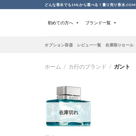
Skip
どんな香水でも1MLから選べる！量り売り香水.COM
to
content
初めての方へ
ブランド一覧
オプション容器
レビュー一覧
在庫限りセール
ホーム
/
カ行のブランド
/
ガント
在庫切れ