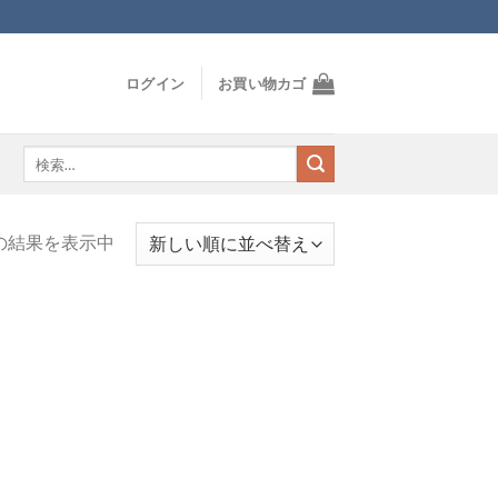
ログイン
お買い物カゴ
検
索
対
象:
の結果を表示中