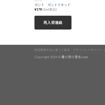
ガント
ガント ガントリキッド
¥
178
(1ml単位)
再入荷連絡
特定商取引法に基づく表示
プライバシーポリシー
Copyright 2026 ©
量り売り香水.com