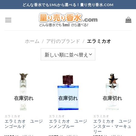
Skip
どんな香水でも1MLから選べる！量り売り香水.COM
to
content
ホーム
/
ア行のブランド
/
エラミカオ
在庫切れ
在庫切れ
在庫切れ
エラミカオ
エラミカオ
エラミカオ
エラミカオ ユージ
エラミカオ ユージ
エラミカオ ユージ
ンゴールド
ンメンブルー
ンスター・マーキュ
リー