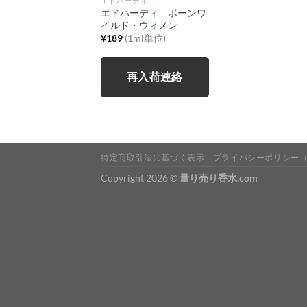
エドハーディ
エドハーディ ボーンワ
イルド・ウィメン
¥
189
(1ml単位)
再入荷連絡
特定商取引法に基づく表示
プライバシーポリシー
Copyright 2026 ©
量り売り香水.com