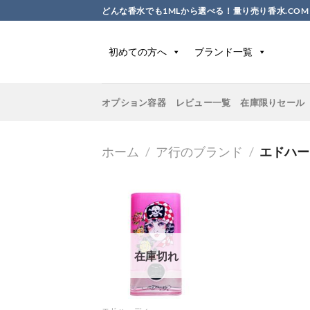
Skip
どんな香水でも1MLから選べる！量り売り香水.COM
to
content
初めての方へ
ブランド一覧
オプション容器
レビュー一覧
在庫限りセール
ホーム
/
ア行のブランド
/
エドハー
在庫切れ