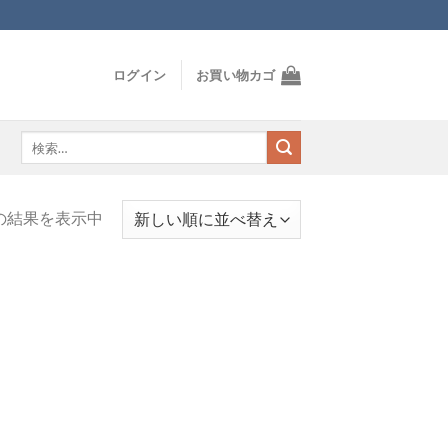
ログイン
お買い物カゴ
検
索
対
象:
の結果を表示中