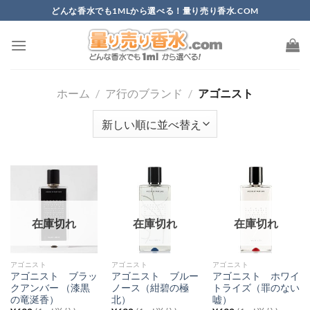
Skip
どんな香水でも1MLから選べる！量り売り香水.COM
to
content
ホーム
/
ア行のブランド
/
アゴニスト
在庫切れ
在庫切れ
在庫切れ
アゴニスト
アゴニスト
アゴニスト
アゴニスト ブラッ
アゴニスト ブルー
アゴニスト ホワイ
クアンバー （漆黒
ノース（紺碧の極
トライズ（罪のない
の竜涎香）
北）
嘘）