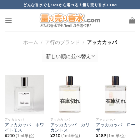
Skip
どんな香水でも1MLから選べる！量り売り香水.COM
to
content
ホーム
/
ア行のブランド
/
アッカカッパ
在庫切れ
在庫切れ
アッカカッパ
アッカカッパ
アッカカッパ
アッカカッパ ホワ
アッカカッパ カリ
アッカカッパ ロー
イトモス
カントス
ザ
¥
210
(1ml単位)
¥
210
(1ml単位)
¥
189
(1ml単位)